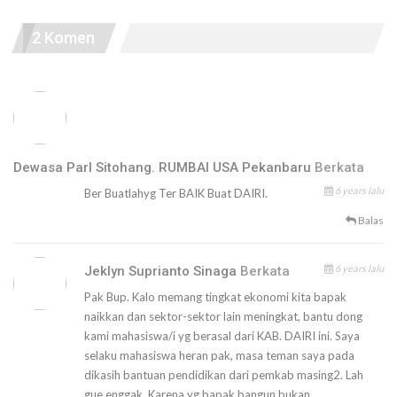
2 Komen
Dewasa Parl Sitohang. RUMBAI USA Pekanbaru
Berkata
6 years lalu
Ber Buatlahyg Ter BAIK Buat DAIRI.
Balas
6 years lalu
Jeklyn Suprianto Sinaga
Berkata
Pak Bup. Kalo memang tingkat ekonomi kita bapak
naikkan dan sektor-sektor lain meningkat, bantu dong
kami mahasiswa/i yg berasal dari KAB. DAIRI ini. Saya
selaku mahasiswa heran pak, masa teman saya pada
dikasih bantuan pendidikan dari pemkab masing2. Lah
gue enggak. Karena yg bapak bangun bukan