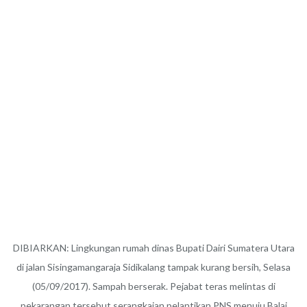
DIBIARKAN: Lingkungan rumah dinas Bupati Dairi Sumatera Utara
di jalan Sisingamangaraja Sidikalang tampak kurang bersih, Selasa
(05/09/2017). Sampah berserak. Pejabat teras melintas di
pekarangan tersebut serangkaian pelantikan PNS menuju Balai