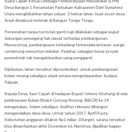
Suara Capah Ketua Lembaga Pemberdayaan Masyarakat (LPM)
Desa Bangun 1 Kecamatan Parbuluan Kabupaten Dairi Sumatera
Utara menghibahkan lahan seluas 2 hektar lahan buat asset desa.
Areal dimaksud terletak di Bangun Tonga-Tonga.
Penyerahan tanpa tuntutan ganti rugi dilakukan sebagai wujud
dukungan pemegang hak ulayat terhadap pembangunan.
Menurutnya, pembanguann terkadang terkendala lantaran warga
cenderung menuntun imbalan. Padahal, sebagian besar proyek
pemerintah tak mengalokasikan uang pengganti.
Dijelaskan, lahan tersebut diproyeksikan untuk pembangunan
kolam renang sekaligus objek wisata mengedepankan budaya
Pakpak.
Kepala Desa, Saor Capah di hadapan Bupati Johnny Sitohang di sela
pelaksanaan Bukan Bhakti Gotong Royong (BBGR) ke 14
mengatakan, kolam sekaligus fasilitas rekreasi dibangun
mengandalkan dana desa. Untuk tahun 2017, Rp459 juta.
Kebutuhan anggaran ditaksir Rp1 miliar. Ditarget, sarana tersebut
bisa dimanfaatkan akhir Desember ini. Nantinya, dijadikan bagian