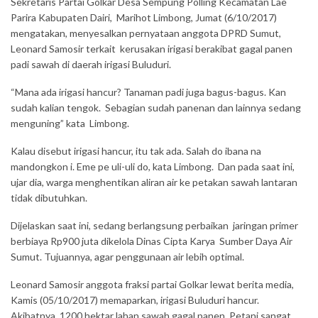
Sekretaris Partai Golkar Desa Sempung Polling Kecamatan Lae
Parira Kabupaten Dairi, Marihot Limbong, Jumat (6/10/2017)
mengatakan, menyesalkan pernyataan anggota DPRD Sumut,
Leonard Samosir terkait kerusakan irigasi berakibat gagal panen
padi sawah di daerah irigasi Buluduri.
“Mana ada irigasi hancur? Tanaman padi juga bagus-bagus. Kan
sudah kalian tengok. Sebagian sudah panenan dan lainnya sedang
menguning” kata Limbong.
Kalau disebut irigasi hancur, itu tak ada. Salah do ibana na
mandongkon i. Eme pe uli-uli do, kata Limbong. Dan pada saat ini,
ujar dia, warga menghentikan aliran air ke petakan sawah lantaran
tidak dibutuhkan.
Dijelaskan saat ini, sedang berlangsung perbaikan jaringan primer
berbiaya Rp900 juta dikelola Dinas Cipta Karya Sumber Daya Air
Sumut. Tujuannya, agar penggunaan air lebih optimal.
Leonard Samosir anggota fraksi partai Golkar lewat berita media,
Kamis (05/10/2017) memaparkan, irigasi Buluduri hancur.
Akibatnya, 1200 hektar lahan sawah gagal panen. Petani sangat