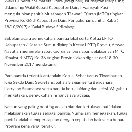
Wakil Gubernur Sumatera Utara (Wagubsu), Nurhajizah Marpaung
didampingi Wakil Bupati Kabupaten Dairi, Irwansyah Pasi
mengukuhkan panitia Musabaqoh Tilawatil Q’uran (MTQ) tingkat
Provinsi Ke-36 di Kabupaten Dairi. Pengukuhan panitia, Rabu (
18/10/2017) di Balai Budaya Sidikalang.
Sebelum acara pengukuhan, panitia lokal serta Ketua LPTQ
Kabupaten / Kota se Sumut dipimpin Ketua LPTQ Provsu, Arsyad
Nasutian menggelar rapat koordinasi persiapan pelaksanaan MTQ
dimaksud. MTQ Ke-36 tingkat Provinsi akan digelar dari 18-30
November 2017 mendatang.
Para panitia terlantik antaralain Ketua, Sebastianus Tinambunan
juga Sekda Dairi, Sekretaris, Sahala Siagian serta Bendahara,
Harryson Sirumapea serta panitia ketua bidang dan seksi. Wagubsu
mengatakan, pengukuhan ini hanya syarat saja.
Namun yang paling penting adalah niat dan ketulusan hati dalam
melaksanakan tugas sebagai panitia. Nurhajizah menegaskan, tugas
panitia adalah mempersiapkan dengan cepat dan baik serta benar.
Program kerja yang terukur.