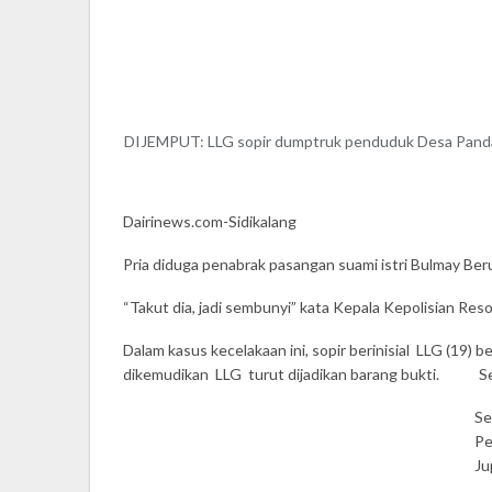
DIJEMPUT: LLG sopir dumptruk penduduk Desa Panda
Dairinews.com-Sidikalang
Pria diduga penabrak pasangan suami istri Bulmay Beru
“Takut dia, jadi sembunyi” kata Kepala Kepolisian Re
Dalam kasus kecelakaan ini, sopir berinisial LLG (1
dikemudikan LLG turut dijadikan barang bukti. Sela
Se
Pe
Ju