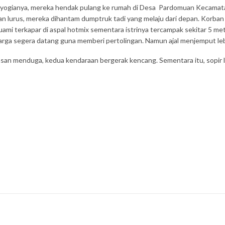
yogianya, mereka hendak pulang ke rumah di Desa Pardomuan Kecamatan 
lan lurus, mereka dihantam dumptruk tadi yang melaju dari depan. Korb
ami terkapar di aspal hotmix sementara istrinya tercampak sekitar 5 meter 
rga segera datang guna memberi pertolingan. Namun ajal menjemput leb
san menduga, kedua kendaraan bergerak kencang. Sementara itu, sopir 