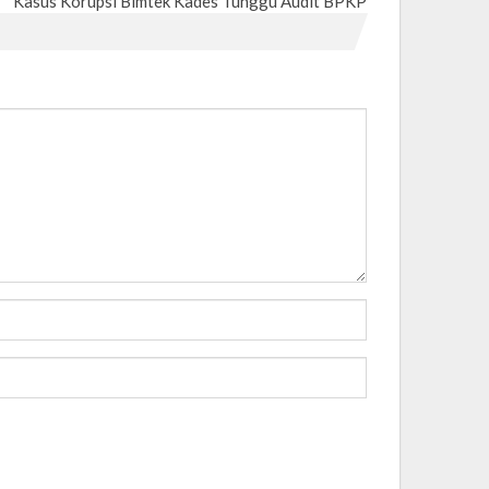
Kasus Korupsi Bimtek Kades Tunggu Audit BPKP