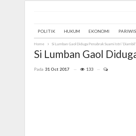
Thursday, 21 September 2023
POLITIK
HUKUM
EKONOMI
PARIWI
Home
Si Lumban Gaol Diduga Penabrak Suami Istri ‘Diambil’ 
Si Lumban Gaol Diduga 
Pada
31 Oct 2017
133