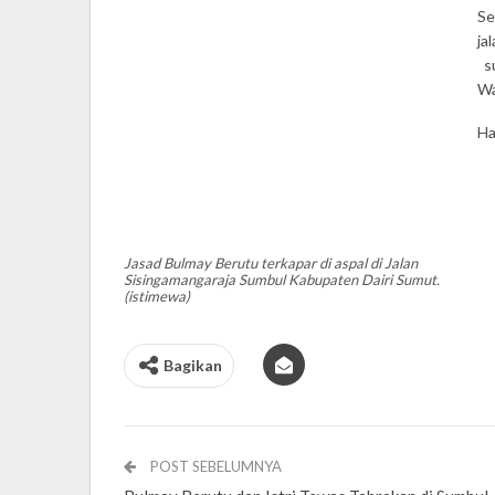
Se
ja
su
Wa
Ha
Jasad Bulmay Berutu terkapar di aspal di Jalan
Sisingamangaraja Sumbul Kabupaten Dairi Sumut.
(istimewa)
Bagikan
POST SEBELUMNYA