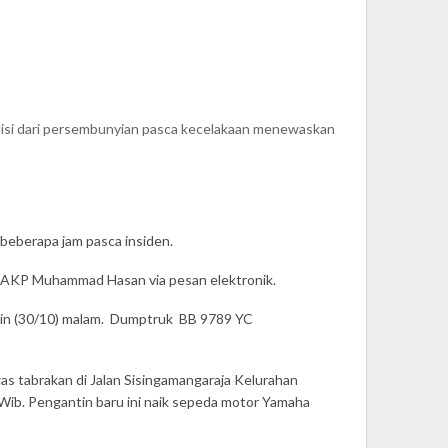
si dari persembunyian pasca kecelakaan menewaskan
 beberapa jam pasca insiden.
as AKP Muhammad Hasan via pesan elektronik.
enin (30/10) malam. Dumptruk BB 9789 YC
s tabrakan di Jalan Sisingamangaraja Kelurahan
Wib. Pengantin baru ini naik sepeda motor Yamaha