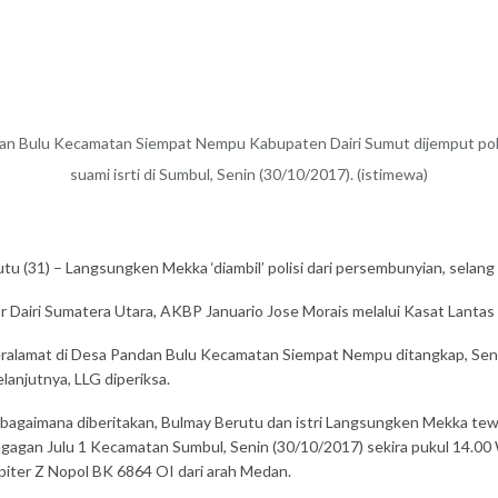
n Bulu Kecamatan Siempat Nempu Kabupaten Dairi Sumut dijemput poli
suami isrti di Sumbul, Senin (30/10/2017). (istimewa)
tu (31) – Langsungken Mekka ‘diambil’ polisi dari persembunyian, selang
sor Dairi Sumatera Utara, AKBP Januario Jose Morais melalui Kasat Lant
9) beralamat di Desa Pandan Bulu Kecamatan Siempat Nempu ditangkap, S
njutnya, LLG diperiksa.
bagaimana diberitakan, Bulmay Berutu dan istri Langsungken Mekka tewa
gagan Julu 1 Kecamatan Sumbul, Senin (30/10/2017) sekira pukul 14.00 
piter Z Nopol BK 6864 OI dari arah Medan.