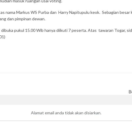
mudian masuk ruangan usai voting.
atas nama Markus WS Purba dan Harry Napitupulu keok. Sebagian besar k
ang dan pimpinan dewan.
 dibuka pukul 15.00 Wib hanya diikuti 7 peserta. Atas tawaran Togar, sid
01)
B
Alamat email anda tidak akan disiarkan.