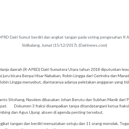
PRD Dairi Sumut berdiri dan angkat tangan pada voting pengesahan R 
Sidikalang, Jumat (15/12/2017). (Dairinews.com)
ja daerah (R-APBD) Dairi Sumatera Utara tahun 2018 diputuskan lewat 
ui juru bicara Benpa Hisar Nababan, Robin Lingga dari Gerindra dan Man
in Lingga menyebut, diantaranya adanya peletakan anggaran yang tidak 
iwanto Sitohang, Nasdem dibacakan Johan Berutu dan Subhan Manik dari 
t. Dokumen 3 fraksi disampaikan tanpa ditandatangani ketua fraksi y
ombing dan Agus Ujung absen di agenda penting tersebut.
angjkat tangan dan berdiri menyatakan setuju dan 11 orang menolak. Tog