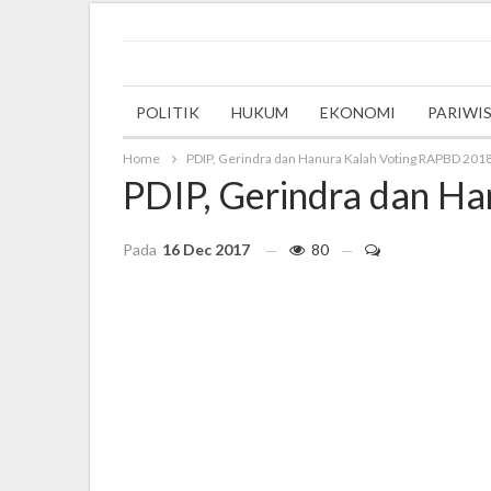
Saturday, 30 September 2023
POLITIK
HUKUM
EKONOMI
PARIWI
Home
PDIP, Gerindra dan Hanura Kalah Voting RAPBD 201
PDIP, Gerindra dan H
Pada
16 Dec 2017
80