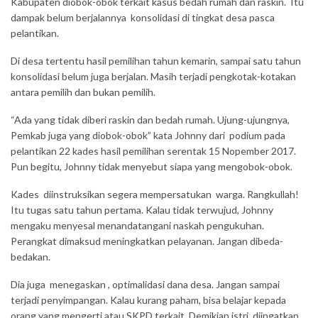
Kabupaten diobok-obok terkait kasus bedah rumah dan raskin. Itu
dampak belum berjalannya konsolidasi di tingkat desa pasca
pelantikan.
Di desa tertentu hasil pemilihan tahun kemarin, sampai satu tahun
konsolidasi belum juga berjalan. Masih terjadi pengkotak-kotakan
antara pemilih dan bukan pemilih.
“Ada yang tidak diberi raskin dan bedah rumah. Ujung-ujungnya,
Pemkab juga yang diobok-obok” kata Johnny dari podium pada
pelantikan 22 kades hasil pemilihan serentak 15 Nopember 2017.
Pun begitu, Johnny tidak menyebut siapa yang mengobok-obok.
Kades diinstruksikan segera mempersatukan warga. Rangkullah!
Itu tugas satu tahun pertama. Kalau tidak terwujud, Johnny
mengaku menyesal menandatangani naskah pengukuhan.
Perangkat dimaksud meningkatkan pelayanan. Jangan dibeda-
bedakan.
Dia juga menegaskan , optimalidasi dana desa. Jangan sampai
terjadi penyimpangan. Kalau kurang paham, bisa belajar kepada
orang yang mengerti atau SKPD terkait. Demikian istri, diingatkan