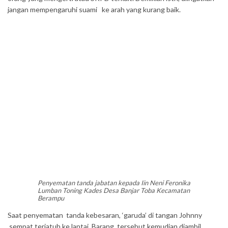
jangan mempengaruhi suami ke arah yang kurang baik.
Penyematan tanda jabatan kepada Iin Neni Feronika
Lumban Toning Kades Desa Banjar Toba Kecamatan
Berampu
Saat penyematan tanda kebesaran, ‘garuda’ di tangan Johnny
sempat terjatuh ke lantai. Barang tersebut kemudian diambil