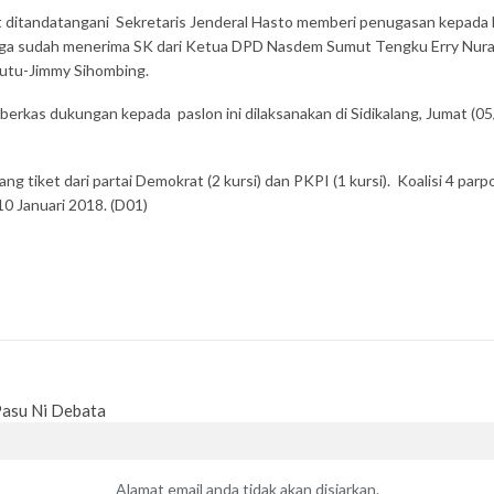
 ditandatangani Sekretaris Jenderal Hasto memberi penugasan kepada
ga sudah menerima SK dari Ketua DPD Nasdem Sumut Tengku Erry Nuradi
rutu-Jimmy Sihombing.
erkas dukungan kepada paslon ini dilaksanakan di Sidikalang, Jumat (05
tiket dari partai Demokrat (2 kursi) dan PKPI (1 kursi). Koalisi 4 parp
0 Januari 2018. (D01)
Pasu Ni Debata
Alamat email anda tidak akan disiarkan.