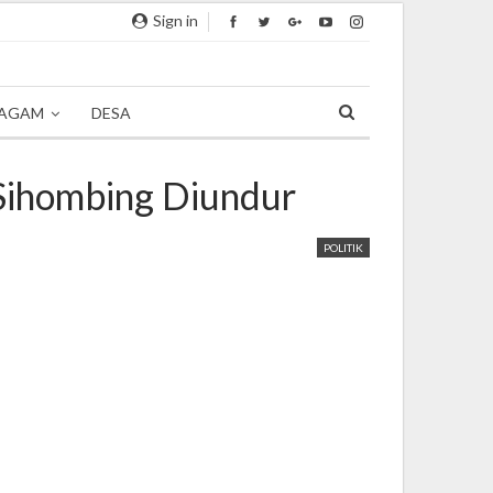
Sign in
AGAM
DESA
Sihombing Diundur
POLITIK