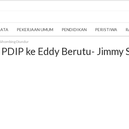
SATA
PEKERJAAN UMUM
PENDIDIKAN
PERISTIWA
R
Sihombing Diundur
PDIP ke Eddy Berutu- Jimmy 