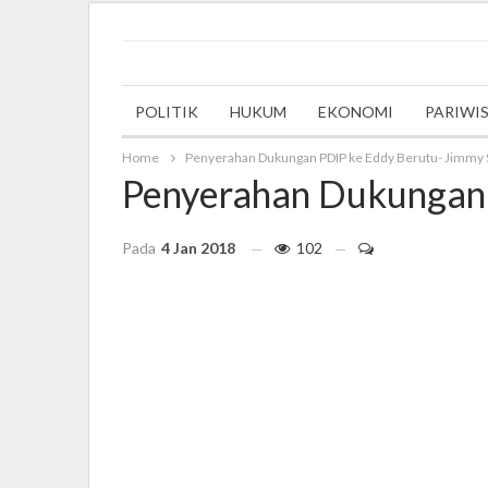
Wednesday, 27 September 2023
POLITIK
HUKUM
EKONOMI
PARIWI
Home
Penyerahan Dukungan PDIP ke Eddy Berutu- Jimmy 
Penyerahan Dukungan 
Pada
4 Jan 2018
102