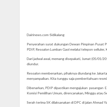
Dairinews.com-Sidikalang
Penyerahan surat dukungan Dewan Pimpinan Pusat PDI
PDIP, Resoalon Lumban Gaol melalui telepon selluler, 
Dari jadwal awal, memang disepakati, Jumat (05/01/2
diundur.
Resoalon membenarkan, pihaknya diundang ke Jakarta
menyampaikan. Kita tunggu saja pemberitahuan resmi
Dibenarkan, PDIP dipastikan mengajukan pasangan Edd
Komisi Pemilihan Umum, direncanakan, Minggu atau Se
Serah terima SK dilaksanakan di DPC di jalan Ahmad Y