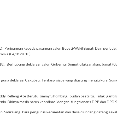
 Perjuangan kepada pasangan calon Bupati/Wakil Bupati Dairi periode 
Kamis (04/01/2018).
018). Berhubung deklarasi calon Gubernur Sumut dilaksanakan, Jumat (
 guna deklarasi Cagubsu. Tentang siapa yang diusung menuju kursi Sum
.
y Kelleng Ate Berutu-Jimmy Sihombing. Sudah pasti itu. Tidak ganti 
nin. Dirinya masih harus koordinasi dengan fungsionaris DPP dan DPD S
ani Sidikalang. Para pengurus kecamatan dan desa diundang datang sekali