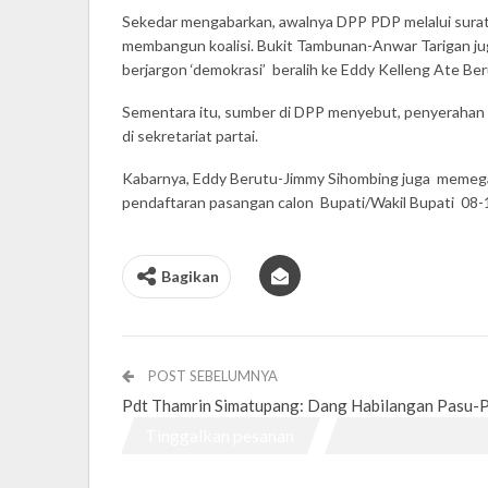
Sekedar mengabarkan, awalnya DPP PDP melalui surat
membangun koalisi. Bukit Tambunan-Anwar Tarigan ju
berjargon ‘demokrasi’ beralih ke Eddy Kelleng Ate Be
Sementara itu, sumber di DPP menyebut, penyerahan b
di sekretariat partai.
Kabarnya, Eddy Berutu-Jimmy Sihombing juga memegang 
pendaftaran pasangan calon Bupati/Wakil Bupati 08-1
Bagikan
POST SEBELUMNYA
Pdt Thamrin Simatupang: Dang Habilangan Pasu-
Tinggalkan pesanan