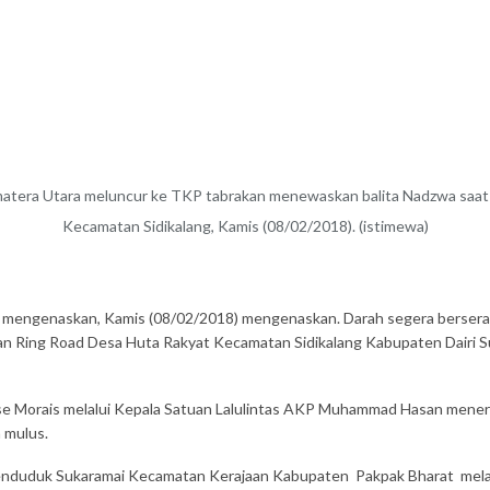
atera Utara meluncur ke TKP tabrakan menewaskan balita Nadzwa saat n
Kecamatan Sidikalang, Kamis (08/02/2018). (istimewa)
as mengenaskan, Kamis (08/02/2018) mengenaskan. Darah segera bersera
Jalan Ring Road Desa Huta Rakyat Kecamatan Sidikalang Kabupaten Dairi 
se Morais melalui Kepala Satuan Lalulintas AKP Muhammad Hasan meneran
n mulus.
penduduk Sukaramai Kecamatan Kerajaan Kabupaten Pakpak Bharat melaj