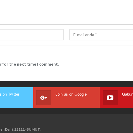
r for the next time I comment.
s on Twitter
Join us on Google
paten Dairi, 22111 -SUMUT.