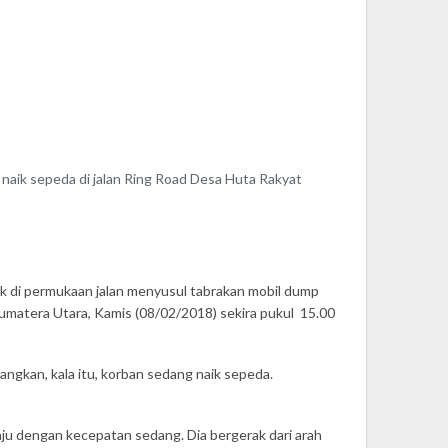
aik sepeda di jalan Ring Road Desa Huta Rakyat
k di permukaan jalan menyusul tabrakan mobil dump
Sumatera Utara, Kamis (08/02/2018) sekira pukul 15.00
gkan, kala itu, korban sedang naik sepeda.
u dengan kecepatan sedang. Dia bergerak dari arah