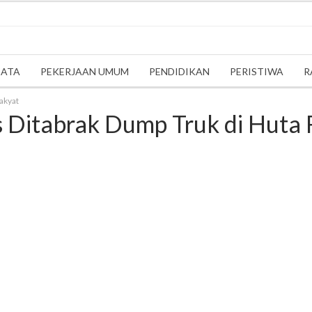
SATA
PEKERJAAN UMUM
PENDIDIKAN
PERISTIWA
R
akyat
s Ditabrak Dump Truk di Huta