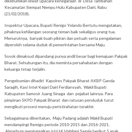
dikebumikan lewat upacara kenegaraan di Desa Tambahan
Kecamatan Siempat Nempu Hulu Kabupaten Dairi, Rabu
(21/02/2018).
Inspektur Upacara, Bupati Renigo Yolando Bertutu mengatakan,
pihaknya kehilangan seorang teman baik sekaligus orang tua.
Menurutnya, banyak buah pikiran dan petuah serta pengalaman
diperoleh selama duduk di pemerintahan bersama Maju.
Sosok dimaksud dipandang punya andil besar bagi kemajuan Pakpak
Bharat. Sehubungan itu, dia meminta persahabatan dengan
keluarga tetap terjalin.
Pengebumian dihadiri Kapolres Pakpak Bharat AKBP Ganda
Saragih, Kasi Intel Kejari Dairi Ferdiansyah, Wakil Bupati
Kabupaten Samosir Juang Sinaga dan pejabat lainnya. Para
pimpinan SKPD Pakpak Bharat dan ratusan penduduk turut
mengikuti prosesi menuju peristirahatan terakhir.
Sebagaimana diberitakan, Maju Padang adalah Wakil Bupati
mendampingi Remigo periode 2010-2015 dan 2016-2021.
Almarhum meninggalkan istri Hj Idahliani Sagala berikut 5 anak.