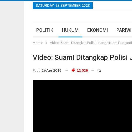
SATURDAY, 23 SEPTEMBER 2023
POLITIK
HUKUM
EKONOMI
PARIW
Home
Video: Suami Ditangkap Polisi Jelang Malam Pengant
Video: Suami Ditangkap Polisi
Pada
26 Apr 2018
12,028