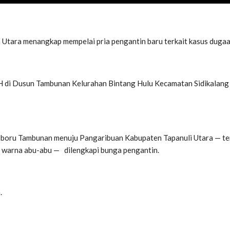
a Utara menangkap mempelai pria pengantin baru terkait kasus dug
 H di Dusun Tambunan Kelurahan Bintang Hulu Kecamatan Sidikalang
boru Tambunan menuju Pangaribuan Kabupaten Tapanuli Utara — ter
 warna abu-abu — dilengkapi bunga pengantin.
.