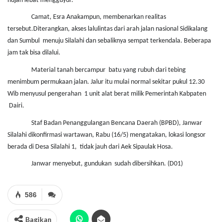
hujan lebat mengguyur.
Camat, Esra Anakampun, membenarkan realitas
tersebut.Diterangkan, akses lalulintas dari arah jalan nasional Sidikalang
dan Sumbul
menuju Silalahi dan sebaliknya sempat terkendala. Beberapa
jam tak bisa dilalui.
Material tanah bercampur
batu yang rubuh dari tebing
menimbum permukaan jalan. Jalur itu mulai normal sekitar pukul 12.30
Wib menyusul pengerahan
1 unit alat berat milik Pemerintah Kabpaten
Dairi.
Staf Badan Penanggulangan Bencana Daerah (BPBD), Janwar
Silalahi dikonfirmasi wartawan, Rabu (16/5) mengatakan, lokasi longsor
berada di Desa Silalahi 1,
tidak jauh dari Aek Sipaulak Hosa.
Janwar menyebut, gundukan
sudah dibersihkan. (D01)
586
Bagikan