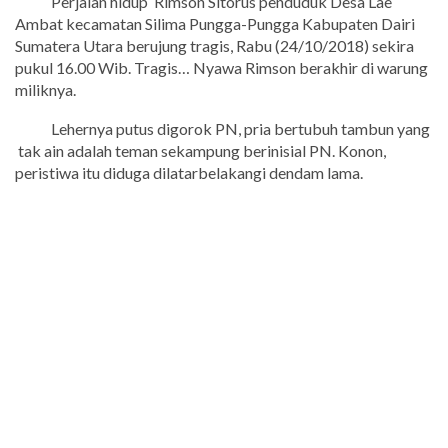
Perjalan hidup Rimson Sitorus penduduk Desa Lae
Ambat kecamatan Silima Pungga-Pungga Kabupaten Dairi
Sumatera Utara berujung tragis, Rabu (24/10/2018) sekira
pukul 16.00 Wib. Tragis… Nyawa Rimson berakhir di warung
miliknya.
Lehernya putus digorok PN, pria bertubuh tambun yang
tak ain adalah teman sekampung berinisial PN. Konon,
peristiwa itu diduga dilatarbelakangi dendam lama.