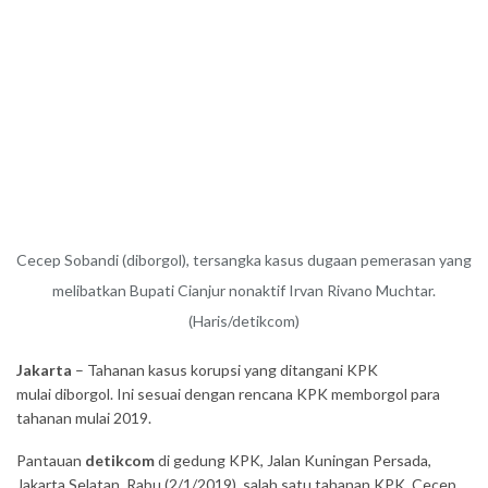
Cecep Sobandi (diborgol), tersangka kasus dugaan pemerasan yang
melibatkan Bupati Cianjur nonaktif Irvan Rivano Muchtar.
(Haris/detikcom)
Jakarta
– Tahanan kasus korupsi yang ditangani KPK
mulai diborgol. Ini sesuai dengan rencana KPK memborgol para
tahanan mulai 2019.
Pantauan
detikcom
di gedung KPK, Jalan Kuningan Persada,
Jakarta Selatan, Rabu (2/1/2019), salah satu tahanan KPK, Cecep