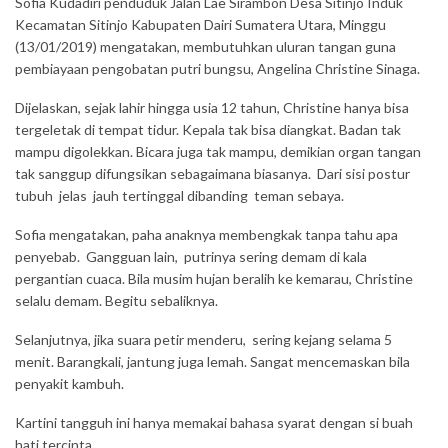
Sofia Kudadiri penduduk Jalan Lae Sirambon Desa Sitinjo Induk
Kecamatan Sitinjo Kabupaten Dairi Sumatera Utara, Minggu
(13/01/2019) mengatakan, membutuhkan uluran tangan guna
pembiayaan pengobatan putri bungsu, Angelina Christine Sinaga.
Dijelaskan, sejak lahir hingga usia 12 tahun, Christine hanya bisa
tergeletak di tempat tidur. Kepala tak bisa diangkat. Badan tak
mampu digolekkan. Bicara juga tak mampu, demikian organ tangan
tak sanggup difungsikan sebagaimana biasanya. Dari sisi postur
tubuh jelas jauh tertinggal dibanding teman sebaya.
Sofia mengatakan, paha anaknya membengkak tanpa tahu apa
penyebab. Gangguan lain, putrinya sering demam di kala
pergantian cuaca. Bila musim hujan beralih ke kemarau, Christine
selalu demam. Begitu sebaliknya.
Selanjutnya, jika suara petir menderu, sering kejang selama 5
menit. Barangkali, jantung juga lemah. Sangat mencemaskan bila
penyakit kambuh.
Kartini tangguh ini hanya memakai bahasa syarat dengan si buah
hati tercinta.