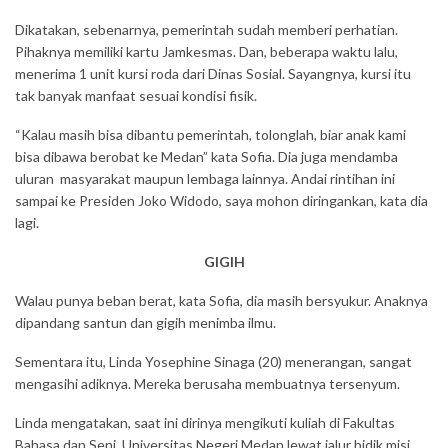
Dikatakan, sebenarnya, pemerintah sudah memberi perhatian.
Pihaknya memiliki kartu Jamkesmas. Dan, beberapa waktu lalu,
menerima 1 unit kursi roda dari Dinas Sosial. Sayangnya, kursi itu
tak banyak manfaat sesuai kondisi fisik.
“Kalau masih bisa dibantu pemerintah, tolonglah, biar anak kami
bisa dibawa berobat ke Medan” kata Sofia. Dia juga mendamba
uluran masyarakat maupun lembaga lainnya. Andai rintihan ini
sampai ke Presiden Joko Widodo, saya mohon diringankan, kata dia
lagi.
GIGIH
Walau punya beban berat, kata Sofia, dia masih bersyukur. Anaknya
dipandang santun dan gigih menimba ilmu.
Sementara itu, Linda Yosephine Sinaga (20) menerangan, sangat
mengasihi adiknya. Mereka berusaha membuatnya tersenyum.
Linda mengatakan, saat ini dirinya mengikuti kuliah di Fakultas
Bahasa dan Seni Universitas Negeri Medan lewat jalur bidik misi.