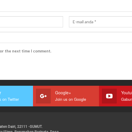
for the next time I comment.
r
Google+
Yout
s on Twitter
Join us on Google
upaten Dairi, 22111 -SUMUT.