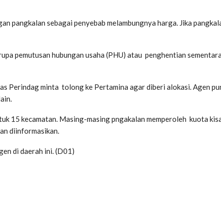
pangkalan sebagai penyebab melambungnya harga. Jika pangkalan me
upa pemutusan hubungan usaha (PHU) atau penghentian sementara. I
inas Perindag minta tolong ke Pertamina agar diberi alokasi. Agen
ain.
ntuk 15 kecamatan. Masing-masing pngakalan memperoleh kuota kisa
kan diinformasikan.
en di daerah ini. (D01)