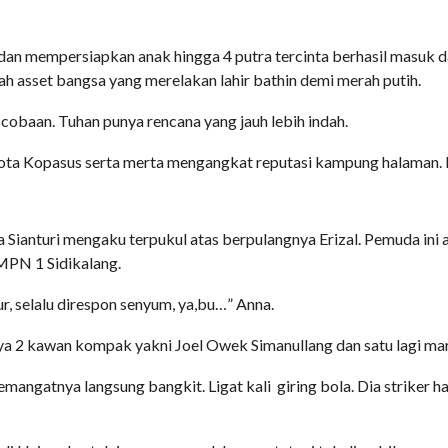
n mempersiapkan anak hingga 4 putra tercinta berhasil masuk dan
h asset bangsa yang merelakan lahir bathin demi merah putih.
 cobaan. Tuhan punya rencana yang jauh lebih indah.
ggota Kopasus serta merta mengangkat reputasi kampung halaman
 Sianturi mengaku terpukul atas berpulangnya Erizal. Pemuda ini 
PN 1 Sidikalang.
ur, selalu direspon senyum, ya,bu…” Anna.
a 2 kawan kompak yakni Joel Owek Simanullang dan satu lagi marg
emangatnya langsung bangkit. Ligat kali
giring bola. Dia striker h