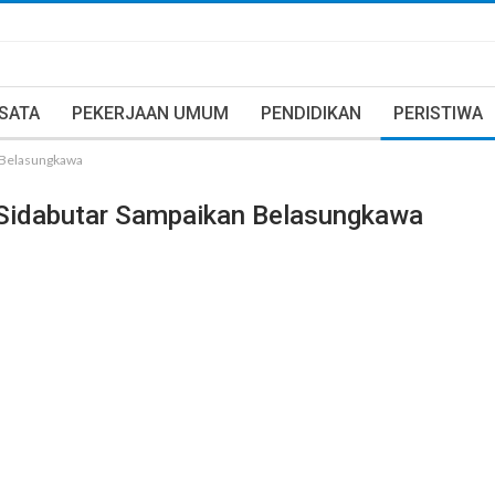
ISATA
PEKERJAAN UMUM
PENDIDIKAN
PERISTIWA
 Belasungkawa
Sidabutar Sampaikan Belasungkawa