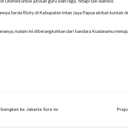
 di Unimed untuk jurusan guru olah raga,
tetapi tak diambil.
annya Serda Rizky di Kabupaten Intan Jaya Papua akibat kontak 
ananya, malam ini diberangkatkan dari bandara Kualanamu menuju r
rbangkan ke Jakarta Sore ini
Praju