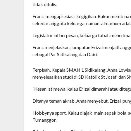
tidak ditulis.
Franc
mengapresiasi
kegigihan
Rukur membina da
sekedar anggota keluarga, namun
almarhum adala
Legislator ini berpesan, keluarga tabah menerima
Franc menjelaskan, lompatan Erizal menjadi an
sebagai Par Sidikalang dan Dairi.
Terpisah, Kepala SMAN 1 Sidikalang, Anna Lowisa
menyelesaikan studi di SD Katolik St Josef
dan SM
“Kesan istimewa, kalau Erizal dimarahi atau diteg
Ditanya teman akrab, Anna menyebut, Erizal
puny
Hobbynya sport. Kalau diajak
main sepak bola, s
Tumanggor.