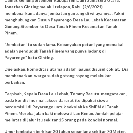
Camat Gunung Sitember Kabupaten Dairi Sumatera Utara,
Jonathan Ginting melalui telepon, Rabu (2/6/2021)
membenarkan adanya jembatan gantung di wilayahnya. Yakni
menghubungkan Dusun Payarengo Desa Lau Lebah Kecamatan
Gunung Sitember ke Desa Tanah Pinem Kecamatan Tanah
Pinem.
“Jembatan itu sudah lama. Kebanyakan petani yang memakai
adalah penduduk Tanah Pinem yang punya ladang di
Payarengo” kata Ginting.
Dijelaskan, komoditas utama adalah jagung disusul coklat. Dia
membenarkan, warga sudah gotong royong melakukan
perbaikan.
Terpisah, Kepala Desa Lau Lebah, Tommy Berutu mengatakan,
pada kondisi normal, akses darurat itu dipakai siswa
berdomisili di Payarengo untuk sekolah ke SMPN di Tanah
Pinem. Mereka jalan kaki melewati Lae Renun. Jumlah pelajar
melintas di jalur itu sekitar 15 orang pada kondisi normal.
Umur jembatan berkisar 20 tahun sepanjang sekitar 70 Meter.