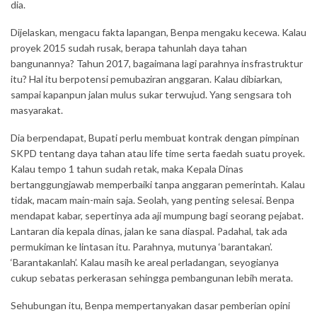
dia.
Dijelaskan, mengacu fakta lapangan, Benpa mengaku kecewa. Kalau
proyek 2015 sudah rusak, berapa tahunlah daya tahan
bangunannya? Tahun 2017, bagaimana lagi parahnya insfrastruktur
itu? Hal itu berpotensi pemubaziran anggaran. Kalau dibiarkan,
sampai kapanpun jalan mulus sukar terwujud. Yang sengsara toh
masyarakat.
Dia berpendapat, Bupati perlu membuat kontrak dengan pimpinan
SKPD tentang daya tahan atau life time serta faedah suatu proyek.
Kalau tempo 1 tahun sudah retak, maka Kepala Dinas
bertanggungjawab memperbaiki tanpa anggaran pemerintah. Kalau
tidak, macam main-main saja. Seolah, yang penting selesai. Benpa
mendapat kabar, sepertinya ada aji mumpung bagi seorang pejabat.
Lantaran dia kepala dinas, jalan ke sana diaspal. Padahal, tak ada
permukiman ke lintasan itu. Parahnya, mutunya ‘barantakan’.
‘Barantakanlah’. Kalau masih ke areal perladangan, seyogianya
cukup sebatas perkerasan sehingga pembangunan lebih merata.
Sehubungan itu, Benpa mempertanyakan dasar pemberian opini