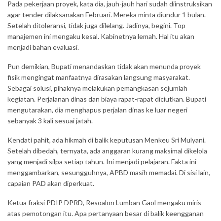
Pada pekerjaan proyek, kata dia, jauh-jauh hari sudah diinstruksikan
agar tender dilaksanakan Februari. Mereka minta diundur 1 bulan.
Setelah ditoleransi, tidak juga dilelang. Jadinya, begini. Top
manajemen ini mengaku kesal. Kabinetnya lemah. Hal itu akan
menjadi bahan evaluasi.
Pun demikian, Bupati menandaskan tidak akan menunda proyek
fisik mengingat manfaatnya dirasakan langsung masyarakat.
Sebagai solusi, pihaknya melakukan pemangkasan sejumlah
kegiatan. Perjalanan dinas dan biaya rapat-rapat diciutkan. Bupati
mengutarakan, dia menghapus perjalan dinas ke luar negeri
sebanyak 3 kali sesuai jatah.
Kendati pahit, ada hikmah di balik keputusan Menkeu Sri Mulyani.
Setelah dibedah, ternyata, ada anggaran kurang maksimal dikelola
yang menjadi silpa setiap tahun. Ini menjadi pelajaran. Fakta ini
menggambarkan, sesungguhnya, APBD masih memadai. Di sisi lain,
capaian PAD akan diperkuat.
Ketua fraksi PDIP DPRD, Resoalon Lumban Gaol mengaku miris
atas pemotongan itu. Apa pertanyaan besar di balik keengganan