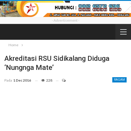
- Advertisement -
Home
Akreditasi RSU Sidikalang Diduga
‘Nungnga Mate’
Pada
1 Dec 2016
228
RAGAM