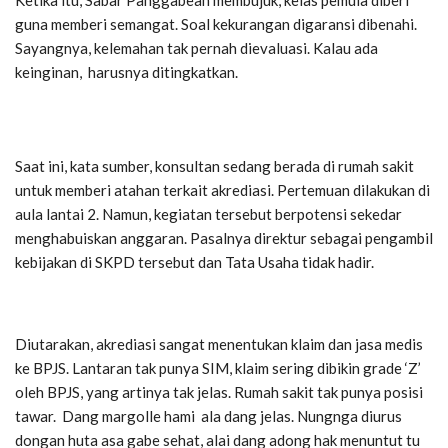
Ketika itu, Sabar Panggabean membujuk, kelas pemula diberi
guna memberi semangat. Soal kekurangan digaransi dibenahi.
Sayangnya, kelemahan tak pernah dievaluasi. Kalau ada
keinginan, harusnya ditingkatkan.
Saat ini, kata sumber, konsultan sedang berada di rumah sakit
untuk memberi atahan terkait akrediasi. Pertemuan dilakukan di
aula lantai 2. Namun, kegiatan tersebut berpotensi sekedar
menghabuiskan anggaran. Pasalnya direktur sebagai pengambil
kebijakan di SKPD tersebut dan Tata Usaha tidak hadir.
Diutarakan, akrediasi sangat menentukan klaim dan jasa medis
ke BPJS. Lantaran tak punya SIM, klaim sering dibikin grade ‘Z’
oleh BPJS, yang artinya tak jelas. Rumah sakit tak punya posisi
tawar. Dang margolle hami ala dang jelas. Nungnga diurus
dongan huta asa gabe sehat, alai dang adong hak menuntut tu