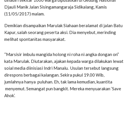
dihadiri sekitar 1000 warga dipusatkan di Gedung Nasional
Djauli Manik Jalan Sisingamangaraja Sidikalang, Kamis
(11/05/2017) malam.
Demikian disampaikan Marulak Siahaan beralamat di jalan Batu
Kapur, salah seorang peserta aksi. Dia menyebut, merinding
melihat spontanitas masyarakat.
“Marsisir imbulu mangida holong ni roha ni angka dongan on”
kata Marulak. Diutarakan, ajakan kepada warga dilakukan lewat
soial media diinisiasi Indri Manalu. Usulan tersebut langsung
direspons berbagai kalangan. Sekira pukul 19.00 Wib,
jumlahnya hanya puluhan. Eh, tak lama kemudian, kuantita
menyemut. Semangat pun bangkit. Mereka menyuarakan ‘Save
Ahok’.