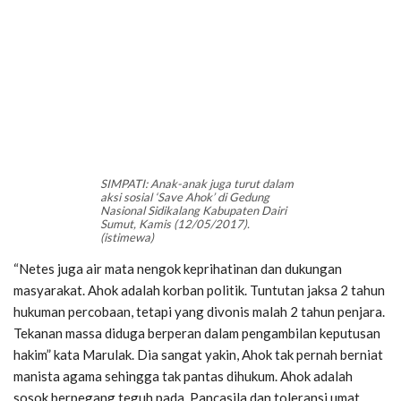
SIMPATI: Anak-anak juga turut dalam
aksi sosial ‘Save Ahok’ di Gedung
Nasional Sidikalang Kabupaten Dairi
Sumut, Kamis (12/05/2017).
(istimewa)
“Netes juga air mata nengok keprihatinan dan dukungan
masyarakat. Ahok adalah korban politik. Tuntutan jaksa 2 tahun
hukuman percobaan, tetapi yang divonis malah 2 tahun penjara.
Tekanan massa diduga berperan dalam pengambilan keputusan
hakim” kata Marulak. Dia sangat yakin, Ahok tak pernah berniat
manista agama sehingga tak pantas dihukum. Ahok adalah
sosok berpegang teguh pada Pancasila dan toleransi umat