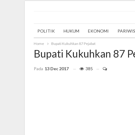
Wednesday, 6 December 2023
POLITIK
HUKUM
EKONOMI
PARIWI
Home
Bupati Kukuhkan 87 Pejabat
Bupati Kukuhkan 87 P
Pada
13 Dec 2017
385