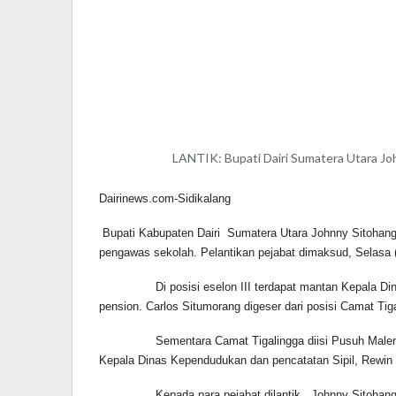
LANTIK: Bupati Dairi Sumatera Utara Joh
Dairinews.com-Sidikalang
Bupati Kabupaten Dairi Sumatera Utara Johnny Sitohang 
pengawas sekolah. Pelantikan pejabat dimaksud, Selasa (
Di posisi eselon III terdapat mantan Kepala Dinas P
pension. Carlos Situmorang digeser dari posisi Camat Ti
Sementara Camat Tigalingga diisi Pusuh Malem yang 
Kepala Dinas Kependudukan dan pencatatan Sipil, Rewin
Kepada para pejabat dilantik, Johnny Sitohang meng