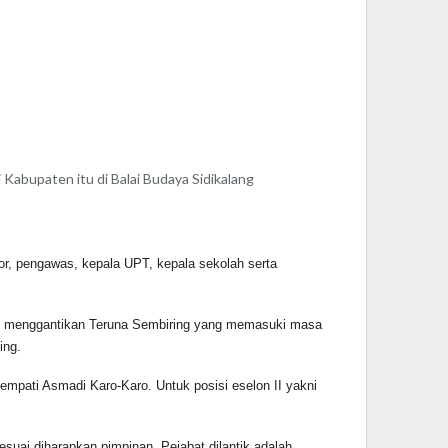
Kabupaten itu di Balai Budaya Sidikalang
r, pengawas, kepala UPT, kepala sekolah serta
 menggantikan Teruna Sembiring yang memasuki masa
ing.
i Asmadi Karo-Karo. Untuk posisi eselon II yakni
 diharapkan pimpinan. Pejabat dilantik adalah