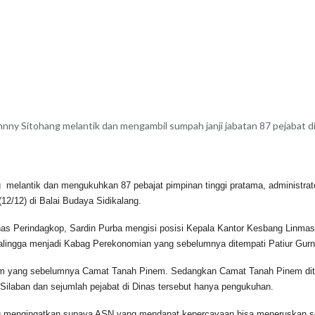
nny Sitohang melantik dan mengambil sumpah janji jabatan 87 pejabat di 
melantik dan mengukuhkan 87 pebajat pimpinan tinggi pratama, administrato
12/12) di Balai Budaya Sidikalang.
erindagkop, Sardin Purba mengisi posisi Kepala Kantor Kesbang Linmas
galingga menjadi Kabag Perekonomian yang sebelumnya ditempati Patiur Gurn
sebelumnya Camat Tanah Pinem. Sedangkan Camat Tanah Pinem ditempat
 Silaban dan sejumlah pejabat di Dinas tersebut hanya pengukuhan.
ingatkan supaya ASN yang mendapat kepercayaan bisa meneruskan sesuai