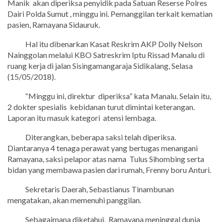
Manik
akan diperiksa penyidik pada Satuan Reserse Polres
Dairi Polda Sumut , minggu ini. Pemanggilan terkait kematian
pasien, Ramayana Sidauruk.
Hal itu dibenarkan Kasat Reskrim AKP Dolly Nelson
Nainggolan melalui KBO Satreskrim Iptu Rissad Manalu di
ruang kerja di jalan Sisingamangaraja Sidikalang, Selasa
(15/05/2018).
“Minggu ini, direktur
diperiksa” kata Manalu. Selain itu,
2 dokter spesialis
kebidanan turut dimintai keterangan.
Laporan itu masuk kategori
atensi lembaga.
Diterangkan, beberapa saksi telah diperiksa.
Diantaranya 4 tenaga perawat yang bertugas menangani
Ramayana, saksi pelapor atas nama
Tulus Sihombing serta
bidan yang membawa pasien dari rumah, Frenny boru Anturi.
Sekretaris Daerah, Sebastianus Tinambunan
mengatakan, akan memenuhi panggilan.
Sebagaimana diketahui,
Ramayana meninggal dunia