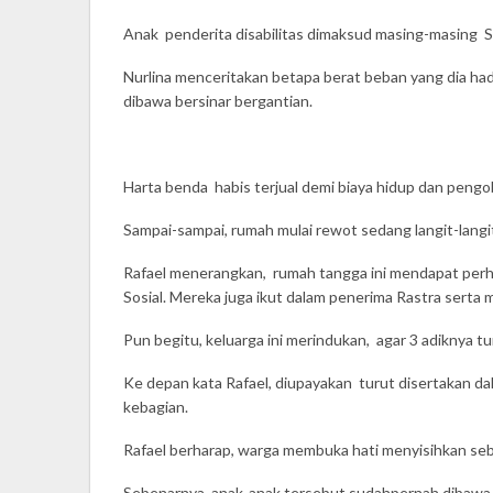
Anak penderita disabilitas dimaksud masing-masing Seh
Nurlina menceritakan betapa berat beban yang dia h
dibawa bersinar bergantian.
Harta benda habis terjual demi biaya hidup dan pengob
Sampai-sampai, rumah mulai rewot sedang langit-langit
Rafael menerangkan, rumah tangga ini mendapat perh
Sosial. Mereka juga ikut dalam penerima Rastra serta
Pun begitu, keluarga ini merindukan, agar 3 adiknya 
Ke depan kata Rafael, diupayakan turut disertakan d
kebagian.
Rafael berharap, warga membuka hati menyisihkan seb
Sebenarnya, anak-anak tersebut sudahpernah dibawa b