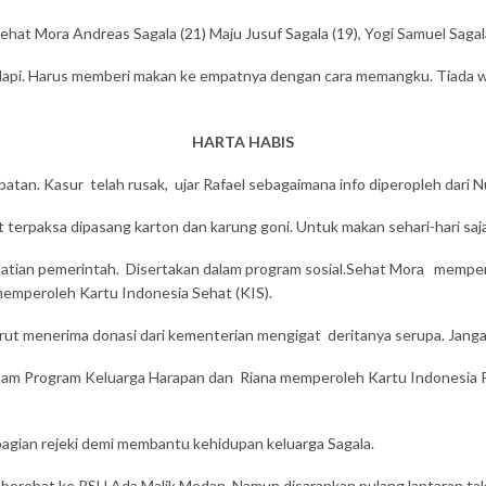
at Mora Andreas Sagala (21) Maju Jusuf Sagala (19), Yogi Samuel Sagala 
adapi. Harus memberi makan ke empatnya dengan cara memangku. Tiada w
HARTA HABIS
atan. Kasur telah rusak, ujar Rafael sebagaimana info diperopleh dari Nu
 terpaksa dipasang karton dan karung goni. Untuk makan sehari-hari saj
atian pemerintah. Disertakan dalam program sosial.Sehat Mora memper
 memperoleh Kartu Indonesia Sehat (KIS).
turut menerima donasi dari kementerian mengigat deritanya serupa. Jang
alam Program Keluarga Harapan dan Riana memperoleh Kartu Indonesia P
agian rejeki demi membantu kehidupan keluarga Sagala.
erobat ke RSU Ada Malik Medan. Namun disarankan pulang lantaran tak 