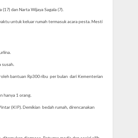
(17) dan Narta Wijaya Sagala (7).
aktu untuk keluar rumah termasuk acara pesta. Mesti
rlina.
a susah.
oleh bantuan Rp300 ribu per bulan dari Kementerian
an hanya 1 orang.
intar (KIP). Demikian bedah rumah, direncanakan
ditemukan diagnosa. Petugas medis dan sosial silih