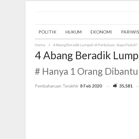
Saturday, 28 May 2022
POLITIK
HUKUM
EKONOMI
PARIWI
Home
4 Abang Beradik Lumpuh di Parbuluan, Siapa Peduli?
4 Abang Beradik Lumpu
# Hanya 1 Orang Dibant
Pembaharuan Terakhir
8 Feb 2020
35,581