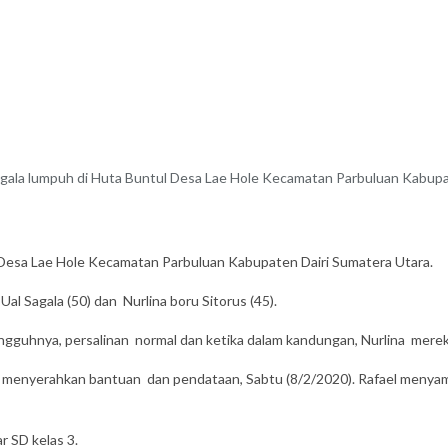
agala lumpuh di Huta Buntul Desa Lae Hole Kecamatan Parbuluan Kabupat
 Desa Lae Hole Kecamatan Parbuluan Kabupaten Dairi Sumatera Utara.
al Sagala (50) dan Nurlina boru Sitorus (45).
gguhnya, persalinan normal dan ketika dalam kandungan, Nurlina mereka
ai menyerahkan bantuan dan pendataan, Sabtu (8/2/2020). Rafael menya
r SD kelas 3.